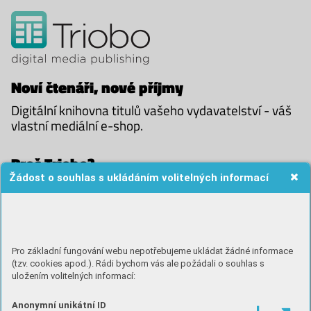
Noví
čtenáři
, nové příjmy
Digitální knihovna titulů vašeho vydavatelství - váš
vlastní mediální e-shop.
Proč Triobo?
Žádost o souhlas s ukládáním volitelných informací
Známe váš svět, byli jsme vydavatelé. A navíc rozumíme
internetu.
Specialisté na digitální verze tištěných médií.
Pro základní fungování webu nepotřebujeme ukládat žádné informace
Knihovna pouze s vašimi tituly, s vaším brandem, na vaší
(tzv. cookies apod.). Rádi bychom vás ale požádali o souhlas s
uložením volitelných informací:
internetové adrese.
Anonymní unikátní ID