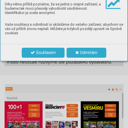
Neúčtujeme provize z prodeje.
Díky němu příště poznáme, že se jedná o stejné zařízení, a
budeme tak moci přesněji vyhodnotit návštěvnost.
Čtenáři jsou výhradně vašimi
zákazníky
.
Identifikátor je zcela anonymní.
Provoz na bázi měsíčního pronájmu bez
ohledu
na počet
Vaše souhlasy a odmítnutí si ukládáme do vašeho zařízení, abychom se
vás už příště znovu neptali. Můžete je kdykoli později upravit ve Správě
titulů, čtenářů atd.
cookies
Ověřené řešení: Škoda Auto, Vltava Labe Media, Extra
Publishing, First Class, Marketing & Media...
Souhlasím
Odmítám
Triobo neustále rozvíjíme dle požadavků vydavatelů.